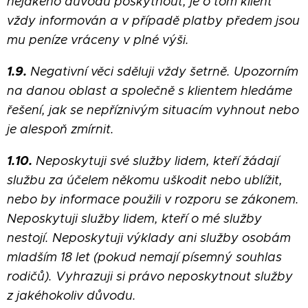
nějakého důvodu poskytnout, je o tom klient
vždy informován a v případě platby předem jsou
mu peníze vráceny v plné výši.
1.9.
Negativní věci sděluji vždy šetrně. Upozorním
na danou oblast a společně s klientem hledáme
řešení, jak se nepříznivým situacím vyhnout nebo
je alespoň zmírnit.
1.10.
Neposkytuji své služby lidem, kteří žádají
službu za účelem někomu uškodit nebo ublížit,
nebo by informace použili v rozporu se zákonem.
Neposkytuji služby lidem, kteří o mé služby
nestojí. Neposkytuji výklady ani služby osobám
mladším 18 let (pokud nemají písemný souhlas
rodičů). Vyhrazuji si právo neposkytnout služby
z jakéhokoliv důvodu.