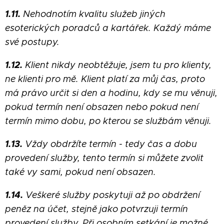
1.11.
Nehodnotím kvalitu služeb jiných
esoterických poradců a kartářek. Každý máme
své postupy.
1.12.
Klient nikdy neobtěžuje, jsem tu pro klienty,
ne klienti pro mě. Klient platí za můj čas, proto
má právo určit si den a hodinu, kdy se mu věnuji,
pokud termín není obsazen nebo pokud není
termín mimo dobu, po kterou se službám věnuji.
1.13.
Vždy obdržíte termín - tedy čas a dobu
provedení služby, tento termín si můžete zvolit
také vy sami, pokud není obsazen.
1.14.
Veškeré služby poskytuji až po obdržení
peněz na účet, stejně jako potvrzuji termín
provedení služby. Při osobním setkání je možné